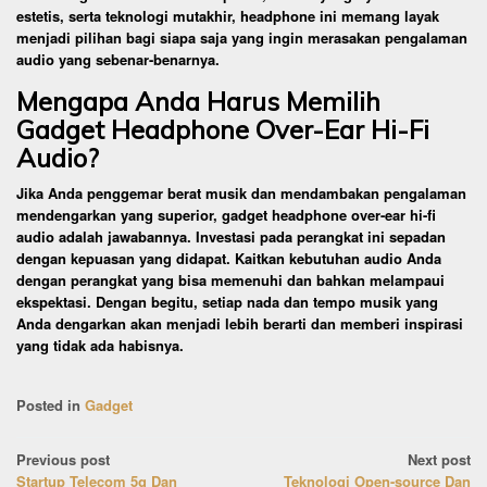
estetis, serta teknologi mutakhir, headphone ini memang layak
menjadi pilihan bagi siapa saja yang ingin merasakan pengalaman
audio yang sebenar-benarnya.
Mengapa Anda Harus Memilih
Gadget Headphone Over-Ear Hi-Fi
Audio?
Jika Anda penggemar berat musik dan mendambakan pengalaman
mendengarkan yang superior, gadget headphone over-ear hi-fi
audio adalah jawabannya. Investasi pada perangkat ini sepadan
dengan kepuasan yang didapat. Kaitkan kebutuhan audio Anda
dengan perangkat yang bisa memenuhi dan bahkan melampaui
ekspektasi. Dengan begitu, setiap nada dan tempo musik yang
Anda dengarkan akan menjadi lebih berarti dan memberi inspirasi
yang tidak ada habisnya.
Posted in
Gadget
Post
Previous post
Next post
Startup Telecom 5g Dan
Teknologi Open-source Dan