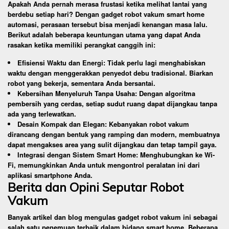
Apakah Anda pernah merasa frustasi ketika melihat lantai yang
berdebu setiap hari? Dengan gadget robot vakum smart home
automasi, perasaan tersebut bisa menjadi kenangan masa lalu.
Berikut adalah beberapa keuntungan utama yang dapat Anda
rasakan ketika memiliki perangkat canggih ini:
Efisiensi Waktu dan Energi: Tidak perlu lagi menghabiskan
waktu dengan menggerakkan penyedot debu tradisional. Biarkan
robot yang bekerja, sementara Anda bersantai.
Kebersihan Menyeluruh Tanpa Usaha: Dengan algoritma
pembersih yang cerdas, setiap sudut ruang dapat dijangkau tanpa
ada yang terlewatkan.
Desain Kompak dan Elegan: Kebanyakan robot vakum
dirancang dengan bentuk yang ramping dan modern, membuatnya
dapat mengakses area yang sulit dijangkau dan tetap tampil gaya.
Integrasi dengan Sistem Smart Home: Menghubungkan ke Wi-
Fi, memungkinkan Anda untuk mengontrol peralatan ini dari
aplikasi smartphone Anda.
Berita dan Opini Seputar Robot
Vakum
Banyak artikel dan blog mengulas gadget robot vakum ini sebagai
salah satu penemuan terbaik dalam bidang smart home. Beberapa