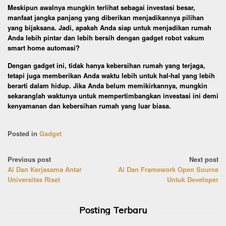
Meskipun awalnya mungkin terlihat sebagai investasi besar,
manfaat jangka panjang yang diberikan menjadikannya pilihan
yang bijaksana. Jadi, apakah Anda siap untuk menjadikan rumah
Anda lebih pintar dan lebih bersih dengan gadget robot vakum
smart home automasi?
Dengan gadget ini, tidak hanya kebersihan rumah yang terjaga,
tetapi juga memberikan Anda waktu lebih untuk hal-hal yang lebih
berarti dalam hidup. Jika Anda belum memikirkannya, mungkin
sekaranglah waktunya untuk mempertimbangkan investasi ini demi
kenyamanan dan kebersihan rumah yang luar biasa.
Posted in
Gadget
Post
Previous post
Next post
Ai Dan Kerjasama Antar
Ai Dan Framework Open Source
navigation
Universitas Riset
Untuk Developer
Posting Terbaru