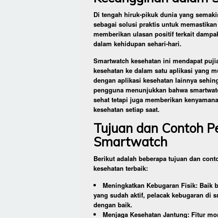
Di tengah hiruk-pikuk dunia yang semakin
sebagai solusi praktis untuk memastikan
memberikan ulasan positif terkait dampa
dalam kehidupan sehari-hari.
Smartwatch kesehatan ini mendapat puj
kesehatan ke dalam satu aplikasi yang m
dengan aplikasi kesehatan lainnya sehi
pengguna menunjukkan bahwa smartwatch
sehat tetapi juga memberikan kenyaman
kesehatan setiap saat.
Tujuan dan Contoh 
Smartwatch
Berikut adalah beberapa tujuan dan cont
kesehatan terbaik:
Meningkatkan Kebugaran Fisik: Baik
yang sudah aktif, pelacak kebugaran di s
dengan baik.
Menjaga Kesehatan Jantung: Fitur mon