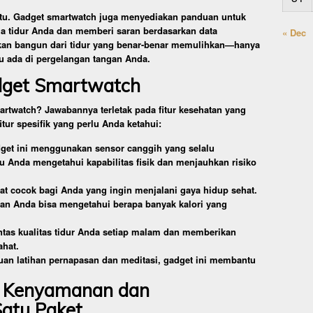
situ. Gadget smartwatch juga menyediakan panduan untuk
la tidur Anda dan memberi saran berdasarkan data
« Dec
kan bangun dari tidur yang benar-benar memulihkan—hanya
 ada di pergelangan tangan Anda.
adget Smartwatch
twatch? Jawabannya terletak pada fitur kesehatan yang
tur spesifik yang perlu Anda ketahui:
dget ini menggunakan sensor canggih yang selalu
Anda mengetahui kapabilitas fisik dan menjauhkan risiko
t cocok bagi Anda yang ingin menjalani gaya hidup sehat.
dan Anda bisa mengetahui berapa banyak kalori yang
ntas kualitas tidur Anda setiap malam dan memberikan
ahat.
uan latihan pernapasan dan meditasi, gadget ini membantu
.
: Kenyamanan dan
atu Paket