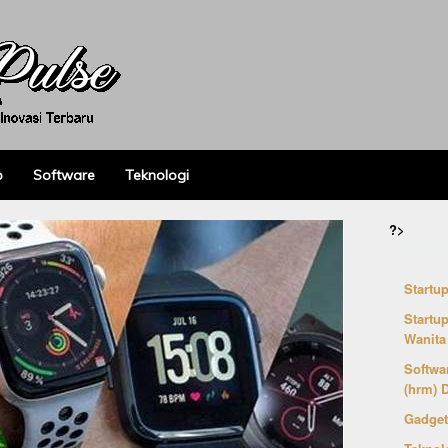
p
Software
Teknologi
?>
Startu
Startu
Wanita
Softwa
(hrm) D
Gadget