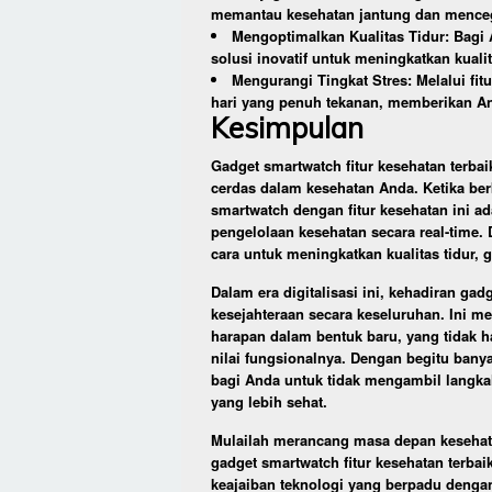
memantau kesehatan jantung dan mence
Mengoptimalkan Kualitas Tidur: Bagi 
solusi inovatif untuk meningkatkan kuali
Mengurangi Tingkat Stres: Melalui fi
hari yang penuh tekanan, memberikan And
Kesimpulan
Gadget smartwatch fitur kesehatan terbai
cerdas dalam kesehatan Anda. Ketika berb
smartwatch dengan fitur kesehatan ini 
pengelolaan kesehatan secara real-time
cara untuk meningkatkan kualitas tidur, 
Dalam era digitalisasi ini, kehadiran ga
kesejahteraan secara keseluruhan. Ini m
harapan dalam bentuk baru, yang tidak h
nilai fungsionalnya. Dengan begitu banyak
bagi Anda untuk tidak mengambil langka
yang lebih sehat.
Mulailah merancang masa depan kesehata
gadget smartwatch fitur kesehatan terba
keajaiban teknologi yang berpadu dengan