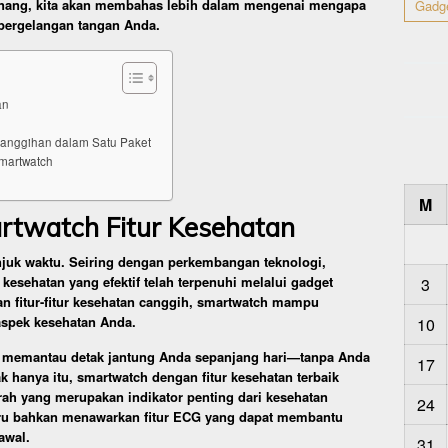
Tenang, kita akan membahas lebih dalam mengenai mengapa
Gadg
 pergelangan tangan Anda.
an
anggihan dalam Satu Paket
martwatch
M
twatch Fitur Kesehatan
njuk waktu. Seiring dengan perkembangan teknologi,
esehatan yang efektif telah terpenuhi melalui gadget
3
an fitur-fitur kesehatan canggih, smartwatch mampu
aspek kesehatan Anda.
10
 memantau detak jantung Anda sepanjang hari—tanpa Anda
17
 hanya itu, smartwatch dengan fitur kesehatan terbaik
ah yang merupakan indikator penting dari kesehatan
24
ru bahkan menawarkan fitur ECG yang dapat membantu
awal.
31