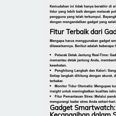
Kemudahan ini tidak hanya berakhir di 
tidur yang lebih baik dengan melacak po
pengguna yang telah terkumpul. Bayang
dengan mengandalkan gadget yang selalu
Fitur Terbaik dari G
Mengapa harus menggunakan gadget smar
ditawarkannya. Berikut adalah beberapa fi
Pelacak Detak Jantung Real-Time: Ga
memantau detak jantung Anda, membantu 
kesehatan.
Penghitung Langkah dan Kalori: Sanga
Setiap langkah dihitung dengan akurat, 
terbakar.
Monitor Tidur Otomatis: Mengupas tu
insight untuk meningkatkan kualitas istir
Fitur Pemantauan Stres: Melalui pand
mengurangi kadar stres Anda sehari-hari
Gadget Smartwatch
Kecanggihan dalam S