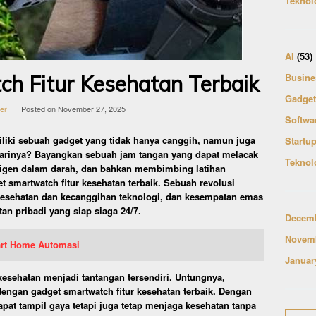
Teknol
AI
(53)
h Fitur Kesehatan Terbaik
Busine
Gadget
ler
Posted on
November 27, 2025
Softwa
liki sebuah gadget yang tidak hanya canggih, namun juga
Startu
harinya? Bayangkan sebuah jam tangan yang dapat melacak
Teknol
sigen dalam darah, dan bahkan membimbing latihan
t smartwatch fitur kesehatan terbaik. Sebuah revolusi
kesehatan dan kecanggihan teknologi, dan kesempatan emas
an pribadi yang siap siaga 24/7.
Decemb
Novemb
rt Home Automasi
Januar
kesehatan menjadi tantangan tersendiri. Untungnya,
engan gadget smartwatch fitur kesehatan terbaik. Dengan
apat tampil gaya tetapi juga tetap menjaga kesehatan tanpa