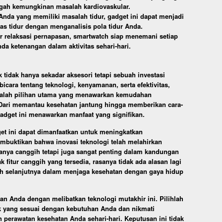
gah kemungkinan masalah kardiovaskular.
Anda yang memiliki masalah tidur, gadget ini dapat menjadi
tas tidur dengan menganalisis pola tidur Anda.
tur relaksasi pernapasan, smartwatch siap menemani setiap
a ketenangan dalam aktivitas sehari-hari.
k tidak hanya sekadar aksesori tetapi sebuah investasi
icara tentang teknologi, kenyamanan, serta efektivitas,
adalah pilihan utama yang menawarkan kemudahan
. Dari memantau kesehatan jantung hingga memberikan cara-
gadget ini menawarkan manfaat yang signifikan.
dget ini dapat dimanfaatkan untuk meningkatkan
embuktikan bahwa inovasi teknologi telah melahirkan
anya canggih tetapi juga sangat penting dalam kandungan
 fitur canggih yang tersedia, rasanya tidak ada alasan lagi
h selanjutnya dalam menjaga kesehatan dengan gaya hidup
n Anda dengan melibatkan teknologi mutakhir ini. Pilihlah
ik yang sesuai dengan kebutuhan Anda dan nikmati
 perawatan kesehatan Anda sehari-hari. Keputusan ini tidak