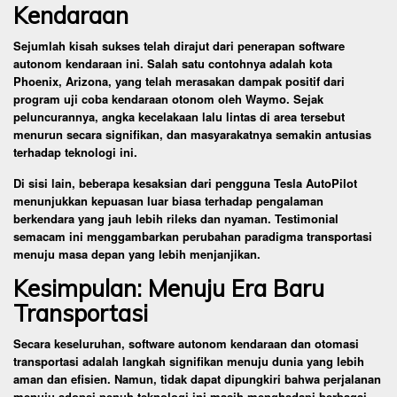
Kendaraan
Sejumlah kisah sukses telah dirajut dari penerapan software
autonom kendaraan ini. Salah satu contohnya adalah kota
Phoenix, Arizona, yang telah merasakan dampak positif dari
program uji coba kendaraan otonom oleh Waymo. Sejak
peluncurannya, angka kecelakaan lalu lintas di area tersebut
menurun secara signifikan, dan masyarakatnya semakin antusias
terhadap teknologi ini.
Di sisi lain, beberapa kesaksian dari pengguna Tesla AutoPilot
menunjukkan kepuasan luar biasa terhadap pengalaman
berkendara yang jauh lebih rileks dan nyaman. Testimonial
semacam ini menggambarkan perubahan paradigma transportasi
menuju masa depan yang lebih menjanjikan.
Kesimpulan: Menuju Era Baru
Transportasi
Secara keseluruhan, software autonom kendaraan dan otomasi
transportasi adalah langkah signifikan menuju dunia yang lebih
aman dan efisien. Namun, tidak dapat dipungkiri bahwa perjalanan
menuju adopsi penuh teknologi ini masih menghadapi berbagai