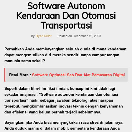
Software Autonom
Kendaraan Dan Otomasi
Transportasi
By
Ryan Miller
Posted on
December 19, 2025
Pernahkah Anda membayangkan sebuah dunia di mana kendaraan
dapat mengemudikan diri mereka sendiri tanpa campur tangan
manusia sama sekali?
Read More :
Software Optimasi Seo Dan Alat Pemasaran Digital
Seperti dalam film-film fiksi ilmiah, konsep ini kini tidak lagi
sekadar imajinasi. “Software autonom kendaraan dan otomasi
transportasi” hadir sebagai jawaban teknologi atas harapan
tersebut, mengkombinasikan inovasi teknis dengan kenyamanan
dan efisiensi yang belum pernah terjadi sebelumnya.
Bayangkan jika Anda bisa menyingkirkan rasa stres di jalan raya.
Anda duduk manis di dalam mobil, sementara kendaraan Anda