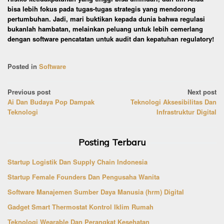
bisa lebih fokus pada tugas-tugas strategis yang mendorong
pertumbuhan. Jadi, mari buktikan kepada dunia bahwa regulasi
bukanlah hambatan, melainkan peluang untuk lebih cemerlang
dengan software pencatatan untuk audit dan kepatuhan regulatory!
Posted in
Software
Post
Previous post
Next post
Ai Dan Budaya Pop Dampak
Teknologi Aksesibilitas Dan
navigation
Teknologi
Infrastruktur Digital
Posting Terbaru
Startup Logistik Dan Supply Chain Indonesia
Startup Female Founders Dan Pengusaha Wanita
Software Manajemen Sumber Daya Manusia (hrm) Digital
Gadget Smart Thermostat Kontrol Iklim Rumah
Teknologi Wearable Dan Perangkat Kesehatan