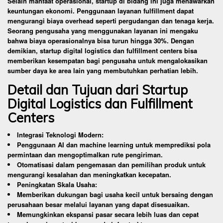
Selain manfaat operasional, startup di bidang ini juga menawarkan
keuntungan ekonomi. Penggunaan layanan fulfillment dapat
mengurangi biaya overhead seperti pergudangan dan tenaga kerja.
Seorang pengusaha yang menggunakan layanan ini mengaku
bahwa biaya operasionalnya bisa turun hingga 30%. Dengan
demikian, startup digital logistics dan fulfillment centers bisa
memberikan kesempatan bagi pengusaha untuk mengalokasikan
sumber daya ke area lain yang membutuhkan perhatian lebih.
Detail dan Tujuan dari Startup
Digital Logistics dan Fulfillment
Centers
Integrasi Teknologi Modern:
Penggunaan AI dan machine learning untuk memprediksi pola
permintaan dan mengoptimalkan rute pengiriman.
Otomatisasi dalam pengemasan dan pemilihan produk untuk
mengurangi kesalahan dan meningkatkan kecepatan.
Peningkatan Skala Usaha:
Memberikan dukungan bagi usaha kecil untuk bersaing dengan
perusahaan besar melalui layanan yang dapat disesuaikan.
Memungkinkan ekspansi pasar secara lebih luas dan cepat