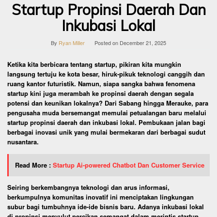
Startup Propinsi Daerah Dan
Inkubasi Lokal
By
Ryan Miller
Posted on
December 21, 2025
Ketika kita berbicara tentang startup, pikiran kita mungkin
langsung tertuju ke kota besar, hiruk-pikuk teknologi canggih dan
ruang kantor futuristik. Namun, siapa sangka bahwa fenomena
startup kini juga merambah ke propinsi daerah dengan segala
potensi dan keunikan lokalnya? Dari Sabang hingga Merauke, para
pengusaha muda bersemangat memulai petualangan baru melalui
startup propinsi daerah dan inkubasi lokal. Pembukaan jalan bagi
berbagai inovasi unik yang mulai bermekaran dari berbagai sudut
nusantara.
Read More :
Startup Ai-powered Chatbot Dan Customer Service
Seiring berkembangnya teknologi dan arus informasi,
berkumpulnya komunitas inovatif ini menciptakan lingkungan
subur bagi tumbuhnya ide-ide bisnis baru. Adanya inkubasi lokal
di propinsi menyulut percikan semangat dalam merintis startup