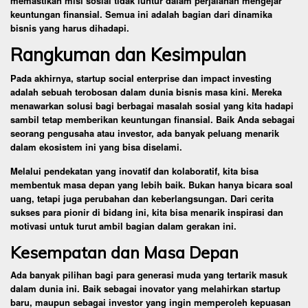
memastikan misi sosial tidak luntur dalam perjalanan mengejar
keuntungan finansial. Semua ini adalah bagian dari dinamika
bisnis yang harus dihadapi.
Rangkuman dan Kesimpulan
Pada akhirnya, startup social enterprise dan impact investing
adalah sebuah terobosan dalam dunia bisnis masa kini. Mereka
menawarkan solusi bagi berbagai masalah sosial yang kita hadapi
sambil tetap memberikan keuntungan finansial. Baik Anda sebagai
seorang pengusaha atau investor, ada banyak peluang menarik
dalam ekosistem ini yang bisa diselami.
Melalui pendekatan yang inovatif dan kolaboratif, kita bisa
membentuk masa depan yang lebih baik. Bukan hanya bicara soal
uang, tetapi juga perubahan dan keberlangsungan. Dari cerita
sukses para pionir di bidang ini, kita bisa menarik inspirasi dan
motivasi untuk turut ambil bagian dalam gerakan ini.
Kesempatan dan Masa Depan
Ada banyak pilihan bagi para generasi muda yang tertarik masuk
dalam dunia ini. Baik sebagai inovator yang melahirkan startup
baru, maupun sebagai investor yang ingin memperoleh kepuasan