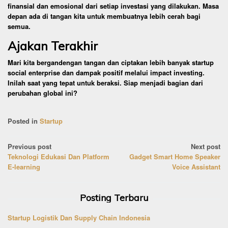
finansial dan emosional dari setiap investasi yang dilakukan. Masa
depan ada di tangan kita untuk membuatnya lebih cerah bagi
semua.
Ajakan Terakhir
Mari kita bergandengan tangan dan ciptakan lebih banyak startup
social enterprise dan dampak positif melalui impact investing.
Inilah saat yang tepat untuk beraksi. Siap menjadi bagian dari
perubahan global ini?
Posted in
Startup
Post
Previous post
Next post
Teknologi Edukasi Dan Platform
Gadget Smart Home Speaker
navigation
E-learning
Voice Assistant
Posting Terbaru
Startup Logistik Dan Supply Chain Indonesia