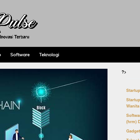
p
Software
Teknologi
?>
Startu
Startu
Wanita
Softwa
(hrm) D
Gadget