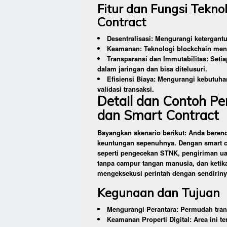
Fitur dan Fungsi Tekno
Contract
Desentralisasi: Mengurangi ketergant
Keamanan: Teknologi blockchain meng
Transparansi dan Immutabilitas: Set
dalam jaringan dan bisa ditelusuri.
Efisiensi Biaya: Mengurangi kebutuhan
validasi transaksi.
Detail dan Contoh Pe
dan Smart Contract
Bayangkan skenario berikut: Anda beren
keuntungan sepenuhnya. Dengan smart co
seperti pengecekan STNK, pengiriman ua
tanpa campur tangan manusia, dan ketika
mengeksekusi perintah dengan sendiriny
Kegunaan dan Tujuan
Mengurangi Perantara: Permudah tran
Keamanan Properti Digital: Area ini t