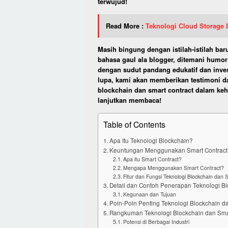
terwujud!
Read More :
Teknologi Cloud Storage 
Masih bingung dengan istilah-istilah b
bahasa gaul ala blogger, ditemani humor 
dengan sudut pandang edukatif dan inve
lupa, kami akan memberikan testimoni d
blockchain dan smart contract dalam kehi
lanjutkan membaca!
Table of Contents
Apa Itu Teknologi Blockchain?
Keuntungan Menggunakan Smart Contract
Apa itu Smart Contract?
Mengapa Menggunakan Smart Contract?
Fitur dan Fungsi Teknologi Blockchain dan 
Detail dan Contoh Penerapan Teknologi Bl
Kegunaan dan Tujuan
Poin-Poin Penting Teknologi Blockchain d
Rangkuman Teknologi Blockchain dan Smar
Potensi di Berbagai Industri