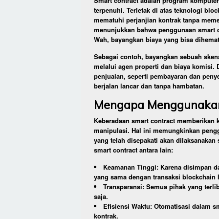
Smart contract adalah program komputer y
terpenuhi. Terletak di atas teknologi b
mematuhi perjanjian kontrak tanpa memer
menunjukkan bahwa penggunaan smart co
Wah, bayangkan biaya yang bisa dihemat
Sebagai contoh, bayangkan sebuah skenar
melalui agen properti dan biaya komisi.
penjualan, seperti pembayaran dan penyer
berjalan lancar dan tanpa hambatan.
Mengapa Menggunakan
Keberadaan smart contract memberikan k
manipulasi. Hal ini memungkinkan peng
yang telah disepakati akan dilaksanakan
smart contract antara lain:
Keamanan Tinggi: Karena disimpan da
yang sama dengan transaksi blockchain 
Transparansi: Semua pihak yang terlib
saja.
Efisiensi Waktu: Otomatisasi dalam 
kontrak.