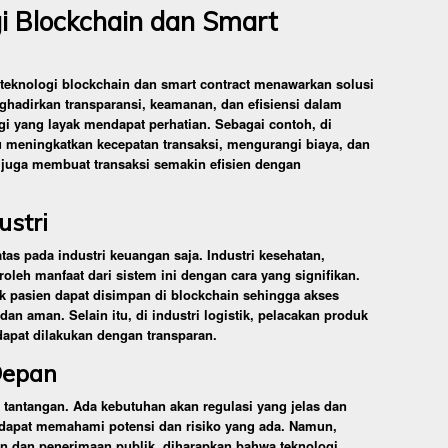
 Blockchain dan Smart
teknologi blockchain dan smart contract menawarkan solusi
adirkan transparansi, keamanan, dan efisiensi dalam
gi yang layak mendapat perhatian. Sebagai contoh, di
 meningkatkan kecepatan transaksi, mengurangi biaya, dan
juga membuat transaksi semakin efisien dengan
ustri
atas pada industri keuangan saja. Industri kesehatan,
roleh manfaat dari sistem ini dengan cara yang signifikan.
ak pasien dapat disimpan di blockchain sehingga akses
an aman. Selain itu, di industri logistik, pelacakan produk
dapat dilakukan dengan transparan.
Depan
 tantangan. Ada kebutuhan akan regulasi yang jelas dan
 dapat memahami potensi dan risiko yang ada. Namun,
 dan penerimaan publik, diharapkan bahwa teknologi