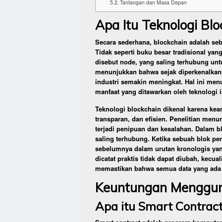
Tantangan dan Masa Depan
Apa Itu Teknologi Blo
Secara sederhana, blockchain adalah sebu
Tidak seperti buku besar tradisional yan
disebut node, yang saling terhubung untu
menunjukkan bahwa sejak diperkenalkanny
industri semakin meningkat. Hal ini me
manfaat yang ditawarkan oleh teknologi i
Teknologi blockchain dikenal karena k
transparan, dan efisien. Penelitian me
terjadi penipuan dan kesalahan. Dalam bl
saling terhubung. Ketika sebuah blok pe
sebelumnya dalam urutan kronologis yang 
dicatat praktis tidak dapat diubah, kecua
memastikan bahwa semua data yang ada d
Keuntungan Menggun
Apa itu Smart Contrac