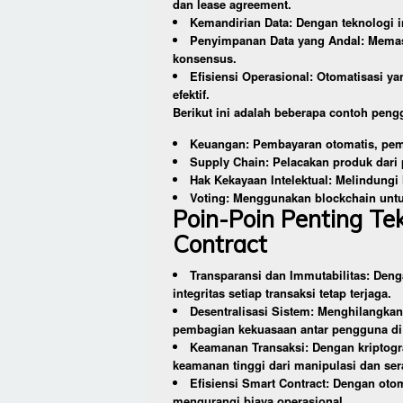
dan lease agreement.
Kemandirian Data: Dengan teknologi i
Penyimpanan Data yang Andal: Memast
konsensus.
Efisiensi Operasional: Otomatisasi ya
efektif.
Berikut ini adalah beberapa contoh peng
Keuangan: Pembayaran otomatis, pem
Supply Chain: Pelacakan produk dari
Hak Kekayaan Intelektual: Melindungi
Voting: Menggunakan blockchain untu
Poin-Poin Penting Te
Contract
Transparansi dan Immutabilitas: Denga
integritas setiap transaksi tetap terjaga.
Desentralisasi Sistem: Menghilangka
pembagian kekuasaan antar pengguna di 
Keamanan Transaksi: Dengan kriptog
keamanan tinggi dari manipulasi dan se
Efisiensi Smart Contract: Dengan otom
mengurangi biaya operasional.