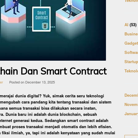
Teknol
AI
(53)
Busine
Gadget
Softwa
Startu
chain Dan Smart Contract
Teknol
ler
Posted on
December 13, 2025
Decemb
merajai dunia digital? Yuk, simak cerita seru teknologi
 mengubah cara pandang kita tentang transaksi dan sistem
Novemb
na semua transaksi bisa dilakukan secara instan,
Januar
ra. Dunia baru ini adalah dunia blockchain, sebuah
ternet generasi kedua. Sedangkan smart contract adalah
buat proses transaksi menjadi otomatis dan lebih efisien.
 fiksi ilmiah, ya, tapi ini adalah kenyataan yang sudah mulai