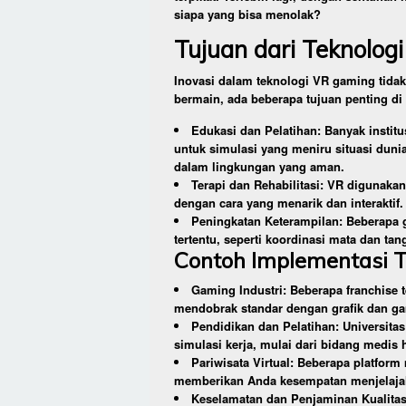
siapa yang bisa menolak?
Tujuan dari Teknolo
Inovasi dalam teknologi VR gaming tidak
bermain, ada beberapa tujuan penting di
Edukasi dan Pelatihan: Banyak instit
untuk simulasi yang meniru situasi duni
dalam lingkungan yang aman.
Terapi dan Rehabilitasi: VR digunaka
dengan cara yang menarik dan interaktif.
Peningkatan Keterampilan: Beberapa 
tertentu, seperti koordinasi mata dan tan
Contoh Implementasi T
Gaming Industri: Beberapa franchise te
mendobrak standar dengan grafik dan g
Pendidikan dan Pelatihan: Universita
simulasi kerja, mulai dari bidang medis
Pariwisata Virtual: Beberapa platform 
memberikan Anda kesempatan menjelajah
Keselamatan dan Penjaminan Kualitas