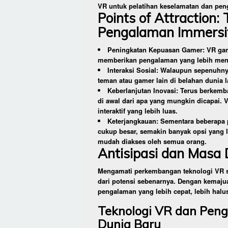
VR untuk pelatihan keselamatan dan peng
Points of Attraction
Pengalaman Immersi
Peningkatan Kepuasan Gamer: VR ga
memberikan pengalaman yang lebih mend
Interaksi Sosial: Walaupun sepenuh
teman atau gamer lain di belahan dunia
Keberlanjutan Inovasi: Terus berkem
di awal dari apa yang mungkin dicapai.
interaktif yang lebih luas.
Keterjangkauan: Sementara beberapa
cukup besar, semakin banyak opsi yang le
mudah diakses oleh semua orang.
Antisipasi dan Masa
Mengamati perkembangan teknologi VR sa
dari potensi sebenarnya. Dengan kemaju
pengalaman yang lebih cepat, lebih halu
Teknologi VR dan Peng
Dunia Baru