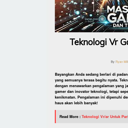
Teknologi Vr 
By
Ryan Mil
Bayangkan Anda sedang berlari di padang
yang semuanya terasa begitu nyata. Te
dengan menawarkan pengalaman yang jauh
gamer dan inovator teknologi, tetapi sepe
kenikmatan. Pengalaman ini dipenuhi de
haus akan lebih banyak!
Read More :
Teknologi Vr/ar Untuk Pa