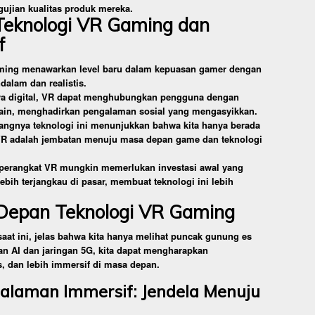
ujian kualitas produk mereka.
: Teknologi VR Gaming dan
f
ming menawarkan level baru dalam kepuasan gamer dengan
alam dan realistis.
nya digital, VR dapat menghubungkan pengguna dengan
 lain, menghadirkan pengalaman sosial yang mengasyikkan.
bangnya teknologi ini menunjukkan bahwa kita hanya berada
 VR adalah jembatan menuju masa depan game dan teknologi
 perangkat VR mungkin memerlukan investasi awal yang
bih terjangkau di pasar, membuat teknologi ini lebih
 Depan Teknologi VR Gaming
at ini, jelas bahwa kita hanya melihat puncak gunung es
an AI dan jaringan 5G, kita dapat mengharapkan
s, dan lebih immersif di masa depan.
alaman Immersif: Jendela Menuju