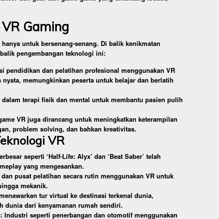
gi VR Gaming
 hanya untuk bersenang-senang. Di balik kenikmatan
 balik pengembangan teknologi ini:
usi pendidikan dan pelatihan profesional menggunakan VR
a nyata, memungkinkan peserta untuk belajar dan berlatih
n dalam terapi fisik dan mental untuk membantu pasien pulih
game VR juga dirancang untuk meningkatkan keterampilan
gan, problem solving, dan bahkan kreativitas.
eknologi VR
rbesar seperti ‘Half-Life: Alyx’ dan ‘Beat Saber’ telah
ameplay yang mengesankan.
s dan pusat pelatihan secara rutin menggunakan VR untuk
 hingga mekanik.
menawarkan tur virtual ke destinasi terkenal dunia,
 dunia dari kenyamanan rumah sendiri.
: Industri seperti penerbangan dan otomotif menggunakan