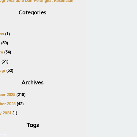
ogi Wearable Dan Perangkat Kesehatan
Categories
ss
(1)
(50)
re
(54)
p
(51)
ogi
(52)
Archives
er 2025
(218)
er 2025
(42)
y 2024
(1)
Tags