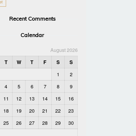
et
Recent Comments
Calendar
August 2026
T
W
T
F
S
S
1
2
4
5
6
7
8
9
11
12
13
14
15
16
18
19
20
21
22
23
25
26
27
28
29
30