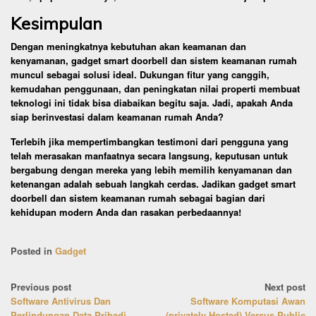
Kesimpulan
Dengan meningkatnya kebutuhan akan keamanan dan
kenyamanan, gadget smart doorbell dan sistem keamanan rumah
muncul sebagai solusi ideal. Dukungan fitur yang canggih,
kemudahan penggunaan, dan peningkatan nilai properti membuat
teknologi ini tidak bisa diabaikan begitu saja. Jadi, apakah Anda
siap berinvestasi dalam keamanan rumah Anda?
Terlebih jika mempertimbangkan testimoni dari pengguna yang
telah merasakan manfaatnya secara langsung, keputusan untuk
bergabung dengan mereka yang lebih memilih kenyamanan dan
ketenangan adalah sebuah langkah cerdas. Jadikan gadget smart
doorbell dan sistem keamanan rumah sebagai bagian dari
kehidupan modern Anda dan rasakan perbedaannya!
Posted in
Gadget
Post
Previous post
Next post
Software Antivirus Dan
Software Komputasi Awan
navigation
Perlindungan Data Pribadi
(privately Hosted) Versus Public