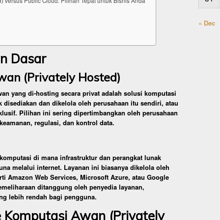
) versus Public Cloud: Pilihan Tepat untuk Bisnis Anda
« Dec
n Dasar
an (Privately Hosted)
an yang di-hosting secara privat adalah solusi komputasi
k disediakan dan dikelola oleh perusahaan itu sendiri, atau
klusif. Pilihan ini sering dipertimbangkan oleh perusahaan
 keamanan, regulasi, dan kontrol data.
 komputasi di mana infrastruktur dan perangkat lunak
una melalui internet. Layanan ini biasanya dikelola oleh
erti Amazon Web Services, Microsoft Azure, atau Google
emeliharaan ditanggung oleh penyedia layanan,
ng lebih rendah bagi pengguna.
 Komputasi Awan (Privately