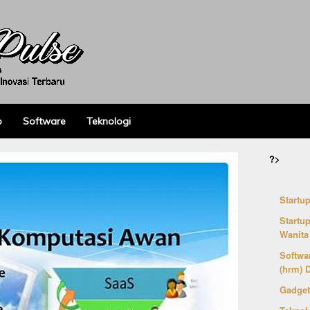
p
Software
Teknologi
?>
Startu
Startu
Wanita
Softwa
(hrm) D
Gadget