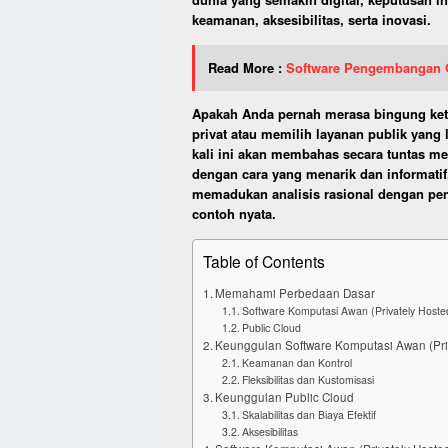
keamanan, aksesibilitas, serta inovasi.
Read More :
Software Pengembangan 
Apakah Anda pernah merasa bingung ketik
privat atau memilih layanan publik yang 
kali ini akan membahas secara tuntas me
dengan cara yang menarik dan informatif.
memadukan analisis rasional dengan pe
contoh nyata.
Table of Contents
Memahami Perbedaan Dasar
Software Komputasi Awan (Privately Hoste
Public Cloud
Keunggulan Software Komputasi Awan (Pri
Keamanan dan Kontrol
Fleksibilitas dan Kustomisasi
Keunggulan Public Cloud
Skalabilitas dan Biaya Efektif
Aksesibilitas