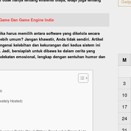
Gadg
Game Dan Game Engine Indie
a harus memilih antara software yang dikelola secara
lebih umum? Jangan khawatir, Anda tidak sendiri. Artikel
ngenai kelebihan dan kekurangan dari kedua sistem ini
 Jadi, bersiaplah untuk dibawa ke dalam cerita yang
ndekatan emosional, lengkap dengan sentuhan humor dan
M
3
d)
10
vately Hosted)
17
24
31