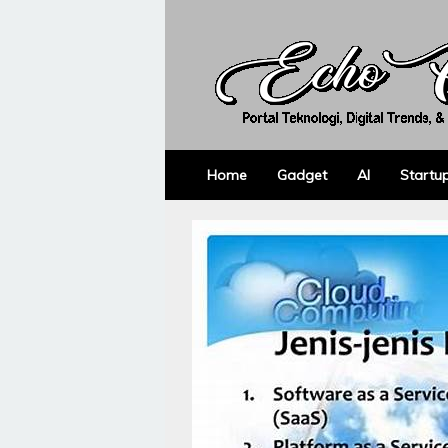
Skip
to
content
Home
Gadget
AI
Startu