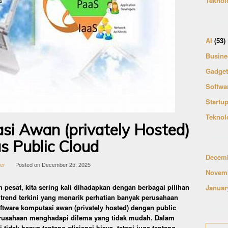
Teknol
AI
(53)
Busine
Gadget
Softwa
Startu
Teknol
i Awan (privately Hosted)
s Public Cloud
Decemb
ler
Posted on
December 25, 2025
Novemb
pesat, kita sering kali dihadapkan dengan berbagai pilihan
Januar
trend terkini yang menarik perhatian banyak perusahaan
tware komputasi awan (privately hosted) dengan public
erusahaan menghadapi dilema yang tidak mudah. Dalam
 tidak hanya tentang efisiensi biaya, tetapi juga tentang